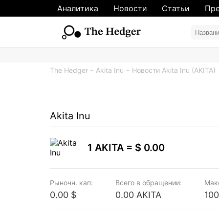
Аналитика
Новости
Статьи
Пре
The Hedger
Akita Inu
Новости Akita Inu (AKITA)
Akita Inu
1 AKITA =
$ 0.00
Рыночн. кап:
Всего в обращении:
Мак
0.00 $
0.00 AKITA
100