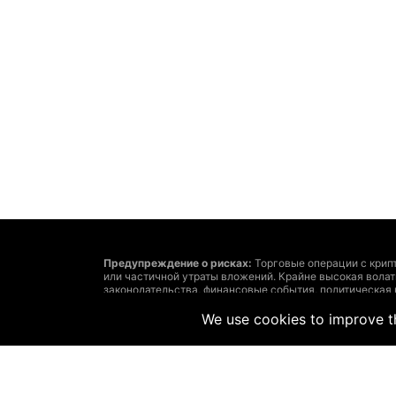
Предупреждение о рисках:
Торговые операции с крип
или частичной утраты вложений. Крайне высокая вола
законодательства, финансовые события, политическая
утраты средств.
Решение о сделках с криптовалютами или финансовым
We use cookies to improve th
затратах и рисках, точно определенные задачи инвест
Помните: размещенная на этом сайте информация може
соответствовать рыночным. Такое возможно из-за сл
рекомендует использовать предоставленную на этом са
ответственности за убытки, вызванные основанными н
Запрещается без письменного на то согласия The Hedg