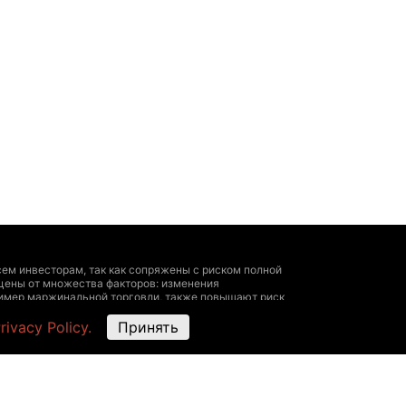
ем инвесторам, так как сопряжены с риском полной
цены от множества факторов: изменения
пример маржинальной торговли, также повышают риск
 личный опыт, исчерпывающая информация о всех
rivacy Policy.
Принять
ультироваться у профессионала.
угие данные — быть ориентировочными, не
ми представителями биржи. The Hedger не
х на этом ресурсе, The Hedger не несет
ть с размещенными здесь данными следующие действия: