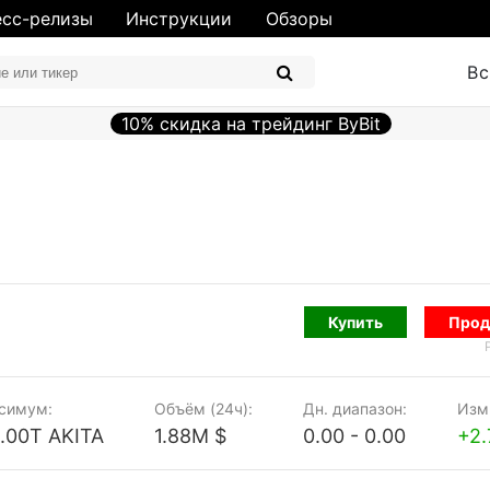
сс-релизы
Инструкции
Обзоры
Вс
10% скидка на трейдинг ByBit
Купить
Прод
симум:
Объём (24ч):
Дн. диапазон:
Изм.
.00T AKITA
1.88M $
0.00 - 0.00
+2.