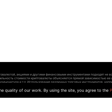
товалютой, акциями и другими финансовыми инструментами подходят не вс
тильность стоимости криптовалюты объясняется прямой зависимостью ее 
 конъюнктура и т.д. Использование различных торговых инструментов, на
и инструментами должно основываться на четырех сопряженных факторах:
e quality of our work. By using the site, you agree to the
P
ирования, допустимый уровень риска. Дополнительно рекомендуем проконс
т утратить актуальность и содержать неточности, а указанные цены и др
учаев размещения информации обычными пользователями, а не официальны
йте информацию для торговли. Точно так же, как и другой поставщик данны
а таких данных торговыми сделками.
er, как и любого другого поставщика данных на этот веб-сайт, производи