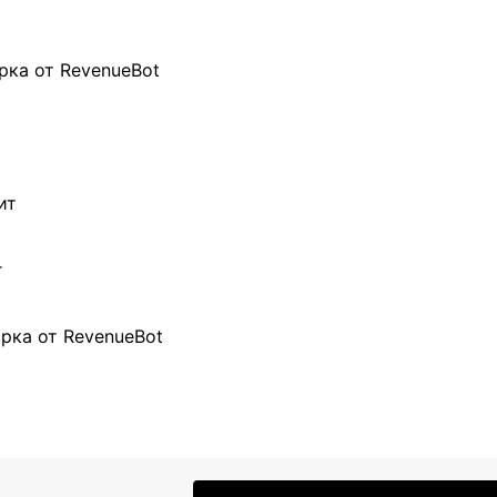
рка от RevenueBot
ит
г
рка от RevenueBot