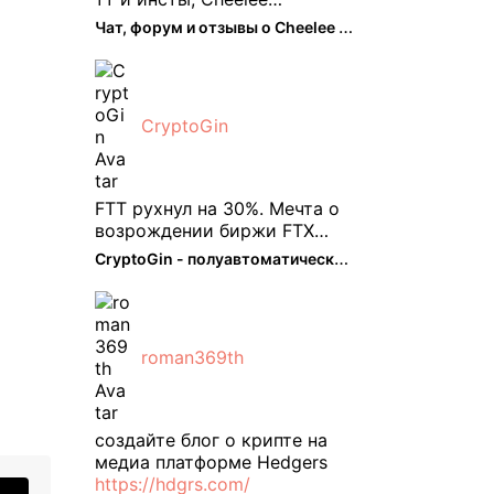
пришелся как нельзя кстати.
Чат, форум и отзывы о Cheelee (CHEELEE) - The Hedger
Классно что его можно
юзать без так уже всем
надоевшего vpn. Сейчас
просто чилю и наслаждаюсь
CryptoGin
др ...
FTT рухнул на 30%. Мечта о
возрождении биржи FTX
испаряется, вызывая
CryptoGin - полуавтоматический ...
массовую распродажу ее
собственного токена FTT. По
словам Кайко , 5 февраля
FTT, ныне бесполезная ...
roman369th
создайте блог о крипте на
медиа платформе Hedgers
https://hdgrs.com/