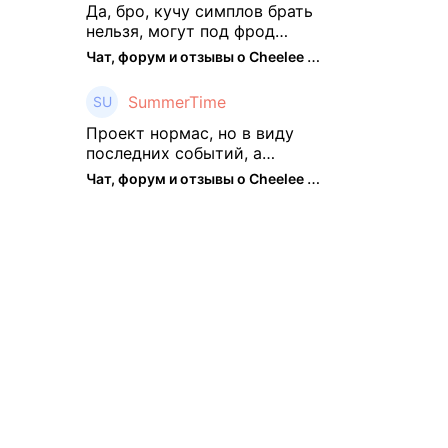
подзабросил (было много
Да, бро, кучу симплов брать
изменений, решил отси ...
нельзя, могут под фрод
замести Я пока на 2 парах +
Чат, форум и отзывы о Cheelee (CHEELEE) - The Hedger
старты, полет нормальный🤓
👌🏻
SummerTime
Проект нормас, но в виду
последних событий, а
именно труднодоступности
Чат, форум и отзывы о Cheelee (CHEELEE) - The Hedger
рарок, придется теперь
переходить на симплы. Но
на рарках и униках как не
крути было выгоднее. Или ...