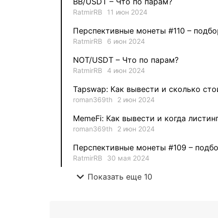
BB/USDT – Что по парам?
RatmirRB
11 июн 2024
Перспективные монеты #110 – подбо
RatmirRB
6 июн 2024
NOT/USDT – Что по парам?
RatmirRB
4 июн 2024
Tapswap: Как вывести и сколько сто
roman369th
2 июн 2024
MemeFi: Как вывести и когда листин
roman369th
2 июн 2024
Перспективные монеты #109 – подбо
RatmirRB
30 мая 2024
expand_more
Показать еще 10