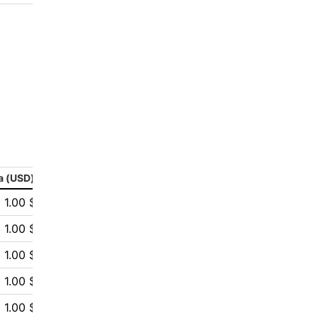
2
aleksandr-es
1
Jevick
1
VLADYSLAV
1
MysticalEnergyNFT
1
DecimalChain
а (USD)
1
Ksenia
1.00 $
1
metafreedom_nft
1.00 $
1.00 $
1
METAMINECRAFT
1.00 $
1
Kate_AAX
1.00 $