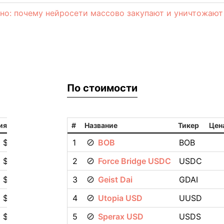
но: почему нейросети массово закупают и уничтожают
По стоимости
ия
#
Название
Тикер
Цен
0 $
1
BOB
BOB
0 $
2
Force Bridge USDC
USDC
0 $
3
Geist Dai
GDAI
 $
4
Utopia USD
UUSD
 $
5
Sperax USD
USDS