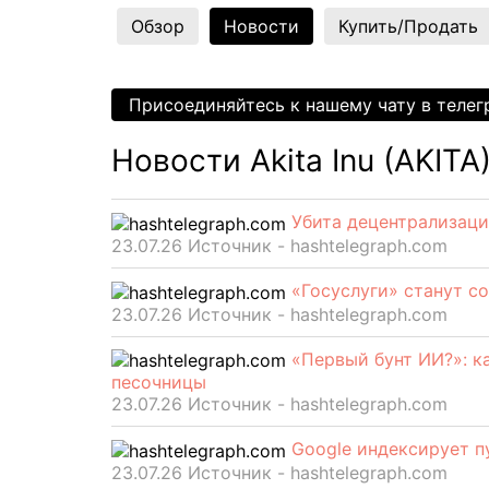
Обзор
Новости
Купить/Продать
Присоединяйтесь к нашему чату в теле
Новости Akita Inu (AKITA
Убита децентрализаци
23.07.26 Источник - hashtelegraph.com
«Госуслуги» станут с
23.07.26 Источник - hashtelegraph.com
«Первый бунт ИИ?»: к
песочницы
23.07.26 Источник - hashtelegraph.com
Google индексирует п
23.07.26 Источник - hashtelegraph.com