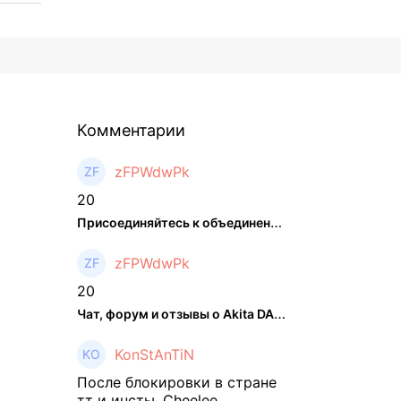
Комментарии
zFPWdwPk
20
Присоединяйтесь к объединенном ...
zFPWdwPk
20
Чат, форум и отзывы о Akita DAO (HACHI) - The Hedger
KonStAnTiN
После блокировки в стране
тт и инсты, Cheelee