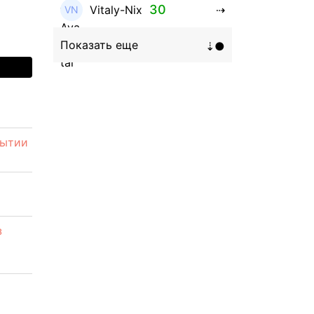
30
Vitaly-Nix
16
Hanna_Zolo4evskaya
12
roman369th
8
ViaBTC_group
рытии
5
Anna
5
Neftegrad
4
Qitosha
з
3
Evgeniy
3
Garantex