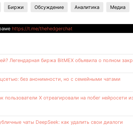
Биржи
Обсуждение
Аналитика
Медиа
граме
https://t.me/thehedgerchat
)
ей? Легендарная биржа BitMEX объявила о полном зак
оцсетью: без анонимности, но с семейными чатами
ак пользователи X отреагировали на побег нейросети и
убличные чаты DeepSeek: как удалить свои диалоги