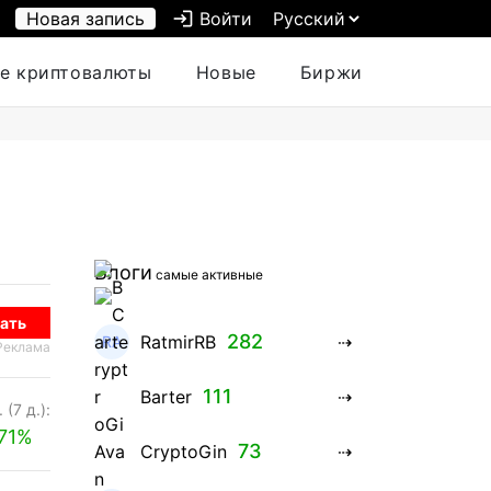
Новая запись
login
Войти
е криптовалюты
Новые
Биржи
Блоги
самые активные
ать
282
RatmirRB
Реклама
111
Barter
 (7 д.):
71%
73
CryptoGin