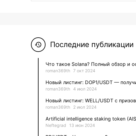
Последние публикации 
history
Что такое Solana? Полный обзор и 
roman369th
7 окт 2024
Новый листинг: DOP1/USDT — получи
roman369th
4 июл 2024
Новый листинг: WELL/USDT с призов
roman369th
2 июл 2024
Artificial intelligence staking token (AI
Neftegrad
13 июн 2024