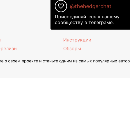
favorite_border
@thehedgerchat
Присоединяйтесь к нашему
сообществу в телеграме.
и
Инструкции
-релизы
Обзоры
е о своем проекте и станьте одним из самых популярных авто