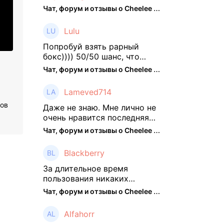
Чат, форум и отзывы о Cheelee (CHEELEE) - The Hedger
Lulu
Попробуй взять рарный
бокс)))) 50/50 шанс, что
выпадут рарки, только если
Чат, форум и отзывы о Cheelee (CHEELEE) - The Hedger
брать будешь, отпиши потом
что да как))
Lameved714
ров
Даже не знаю. Мне лично не
очень нравится последняя
обнова. Благо у меня айфон
Чат, форум и отзывы о Cheelee (CHEELEE) - The Hedger
и базовые механики
платформы остались не
Blackberry
тронуты. То есть нет
автоматической прокачки
За длительное время
как у ...
пользования никаких
нареканий работу проекта у
Чат, форум и отзывы о Cheelee (CHEELEE) - The Hedger
меня не было, но в
последнее несколько
Alfahorr
месяцев как то его