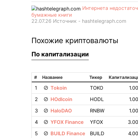
Интернета недостаточ
бумажные книги
22.07.26 Источник - hashtelegraph.com
Похожие криптовалюты
По капитализации
#
Название
Тикер
Капитализац
1
Tokoin
TOKO
1.0
2
HOdlcoin
HODL
1.0
3
HaloDAO
RNBW
1.0
4
YFOX Finance
YFOX
3.00
5
BUILD Finance
BUILD
4.00