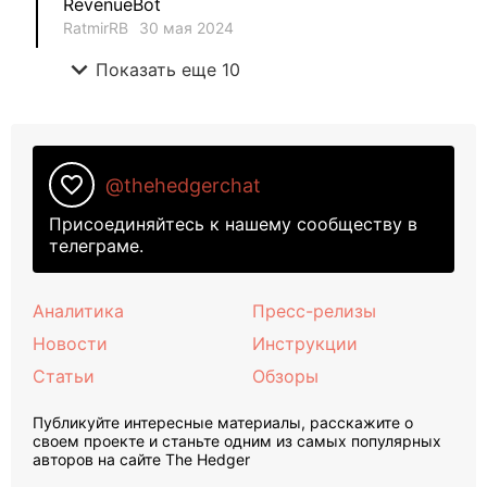
RevenueBot
RatmirRB
30 мая 2024
expand_more
Показать еще 10
favorite_border
@thehedgerchat
Присоединяйтесь к нашему сообществу в
телеграме.
Аналитика
Пресс-релизы
Новости
Инструкции
Статьи
Обзоры
Публикуйте интересные материалы, расскажите о
своем проекте и станьте одним из самых популярных
авторов на сайте The Hedger