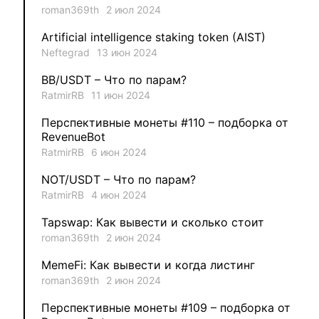
roman369th
2 июл 2024
1
VLADYSLAV
Artificial intelligence staking token (AIST)
Neftegrad
13 июн 2024
1
MysticalEnergyNFT
BB/USDT – Что по парам?
1
DecimalChain
RatmirRB
11 июн 2024
Перспективные монеты #110 – подборка от
1
Ksenia
RevenueBot
RatmirRB
6 июн 2024
1
metafreedom_nft
NOT/USDT – Что по парам?
RatmirRB
4 июн 2024
1
METAMINECRAFT
Tapswap: Как вывести и сколько стоит
1
Kate_AAX
roman369th
2 июн 2024
MemeFi: Как вывести и когда листинг
roman369th
2 июн 2024
Перспективные монеты #109 – подборка от