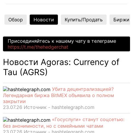
Обзор
Новости
Купить/Продать
Биржи
Присоединяйтесь к нашему чату в телеграме
https://t.me/thehedgerchat
Новости Agoras: Currency of
Tau (AGRS)
Убита децентрализацией?
Легендарная биржа BitMEX объявила о полном
закрытии
23.07.26 Источник - hashtelegraph.com
«Госуслуги» станут соцсетью:
без анонимности, но с семейными чатами
23.07.26 Источник - hashtelegraph.com