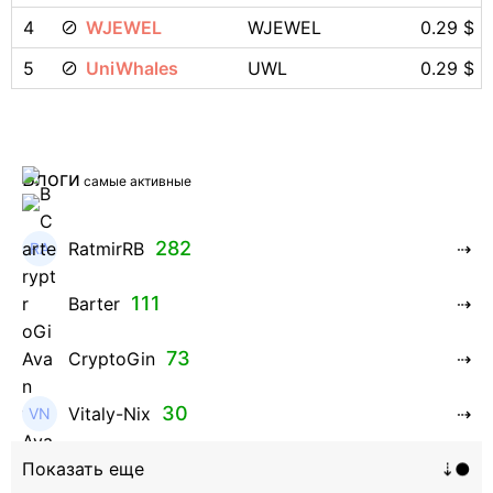
4
WJEWEL
WJEWEL
0.29 $
5
UniWhales
UWL
0.29 $
Блоги
самые активные
282
RatmirRB
111
Barter
73
CryptoGin
30
Vitaly-Nix
16
Hanna_Zolo4evskaya