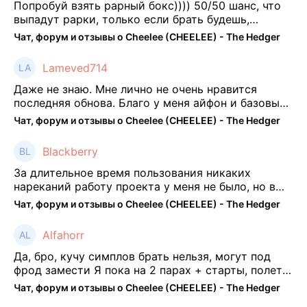
Попробуй взять рарный бокс)))) 50/50 шанс, что
выпадут рарки, только если брать будешь,
отпиши потом что да как))
Чат, форум и отзывы о Cheelee (CHEELEE) - The Hedger
Lameved714
Даже не знаю. Мне лично не очень нравится
последняя обнова. Благо у меня айфон и базовые
механики платформы остались не тронуты. То
Чат, форум и отзывы о Cheelee (CHEELEE) - The Hedger
есть нет автоматической прокачки как у ...
Blackberry
За длительное время пользования никаких
нареканий работу проекта у меня не было, но в
последнее несколько месяцев как то его
Чат, форум и отзывы о Cheelee (CHEELEE) - The Hedger
подзабросил (было много изменений, решил отси
...
Alfahorr
Да, бро, кучу симплов брать нельзя, могут под
фрод замести Я пока на 2 парах + старты, полет
нормальный🤓👌🏻
Чат, форум и отзывы о Cheelee (CHEELEE) - The Hedger