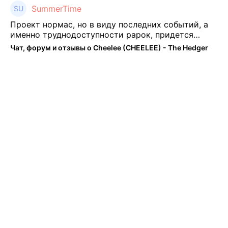
SummerTime
Проект нормас, но в виду последних событий, а
именно труднодоступности рарок, придется
теперь переходить на симплы. Но на рарках и
Чат, форум и отзывы о Cheelee (CHEELEE) - The Hedger
униках как не крути было выгоднее. Или ...