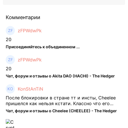
Комментарии
zFPWdwPk
20
Присоединяйтесь к объединенном ...
zFPWdwPk
20
Чат, форум и отзывы о Akita DAO (HACHI) - The Hedger
KonStAnTiN
После блокировки в стране тт и инсты, Cheelee
пришелся как нельзя кстати. Классно что его
можно юзать без так уже всем надоевшего vpn.
Чат, форум и отзывы о Cheelee (CHEELEE) - The Hedger
Сейчас просто чилю и наслаждаюсь др ...