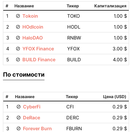
#
Название
Тикер
Капитализация
1
Tokoin
TOKO
1.00 $
2
HOdlcoin
HODL
1.00 $
3
HaloDAO
RNBW
1.00 $
4
YFOX Finance
YFOX
3.00 $
5
BUILD Finance
BUILD
4.00 $
По стоимости
#
Название
Тикер
Цена (USD)
1
CyberFi
CFI
0.29 $
2
DeRace
DERC
0.29 $
3
Forever Burn
FBURN
0.29 $