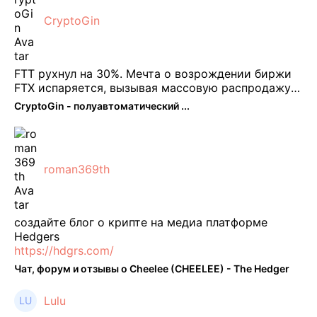
CryptoGin
FTT рухнул на 30%. Мечта о возрождении биржи
FTX испаряется, вызывая массовую распродажу
ее собственного токена FTT. По словам Кайко , 5
CryptoGin - полуавтоматический ...
февраля FTT, ныне бесполезная ...
roman369th
создайте блог о крипте на медиа платформе
Hedgers
https://hdgrs.com/
Чат, форум и отзывы о Cheelee (CHEELEE) - The Hedger
Lulu