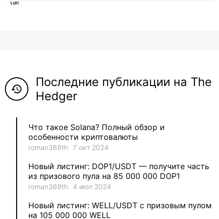
12
roman369th
8
ViaBTC_group
5
Anna
Последние публикации на The
5
Neftegrad
history
Hedger
4
Qitosha
Что такое Solana? Полный обзор и
3
Evgeniy
особенности криптовалюты
roman369th
7 окт 2024
3
Garantex
Новый листинг: DOP1/USDT — получите часть
из призового пула на 85 000 000 DOP1
2
aleksandr-es
roman369th
4 июл 2024
Новый листинг: WELL/USDT с призовым пулом
1
Jevick
на 105 000 000 WELL