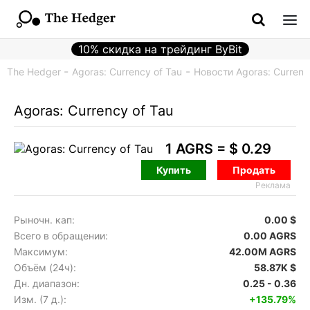
10% скидка на трейдинг ByBit
The Hedger
Agoras: Currency of Tau
Новости Agoras: Currenc
Agoras: Currency of Tau
1 AGRS =
$ 0.29
Купить
Продать
Реклама
Рыночн. кап:
0.00 $
Всего в обращении:
0.00 AGRS
Максимум:
42.00M AGRS
Объём (24ч):
58.87K $
Дн. диапазон:
0.25 - 0.36
Изм. (7 д.):
+135.79%