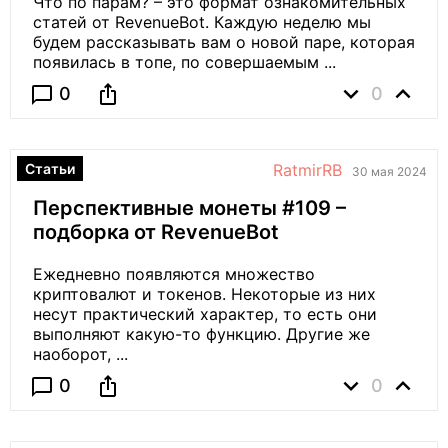
Что по парам? – это формат ознакомительных
статей от RevenueBot. Каждую неделю мы
будем рассказывать вам о новой паре, которая
появилась в топе, по совершаемым ...
expand_more
expand_less
ios_share
chat_bubble_outline
0
0
Статьи
RatmirRB
30 мая 2024
Перспективные монеты #109 –
подборка от RevenueBot
Ежедневно появляются множество
криптовалют и токенов. Некоторые из них
несут практический характер, то есть они
выполняют какую-то функцию. Другие же
наоборот, ...
expand_more
expand_less
ios_share
chat_bubble_outline
0
0