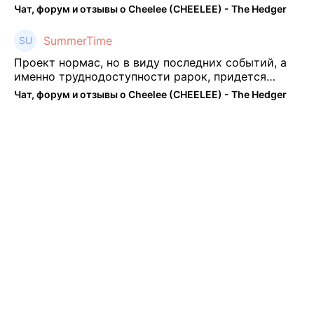
нормальный🤓👌🏻
Чат, форум и отзывы о Cheelee (CHEELEE) - The Hedger
SummerTime
Проект нормас, но в виду последних событий, а
именно труднодоступности рарок, придется
теперь переходить на симплы. Но на рарках и
Чат, форум и отзывы о Cheelee (CHEELEE) - The Hedger
униках как не крути было выгоднее. Или ...